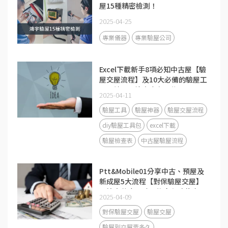
屋15種精密檢測！
2025-04-25
專業儀器
專業驗屋公司
Excel下載新手8項必知中古屋【驗
屋交屋流程】及10大必備的驗屋工
具、神器及檢查表有哪些？
2025-04-11
驗屋工具
驗屋神器
驗屋交屋流程
diy驗屋工具包
excel下載
驗屋檢查表
中古屋驗屋流程
Ptt&Mobile01分享中古、預屋及
新成屋5大流程【對保驗屋交屋】
要注意什麼？驗屋後多久才能交
2025-04-09
屋？
對保驗屋交屋
驗屋交屋
驗屋到交屋要多久