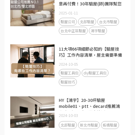
意再付費！30年驗屋(師)團隊幫您
把關
2025-01-11
驗屋公司
北部驗屋
台北市驗屋
台北中正區驗屋
鴻宇驗屋
11大項66項細節必知的【驗屋技
巧】工作內容清單，屋主需要準備
什麼工具包嗎？
2024-10-05
驗屋工具包
diy驗屋工具包
驗屋技巧
HY【鴻宇】20-30坪驗屋
mobile01、ptt、decard推薦鴻
宇驗屋師及房屋漏水檢測
2024-10-03
北部驗屋
新北市驗屋
板橋驗屋