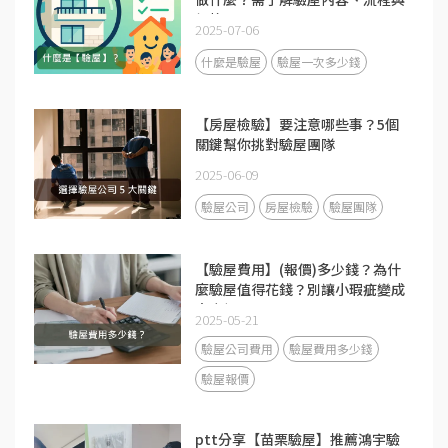
價格
2025-07-06
什麼是驗屋
驗屋一次多少錢
【房屋檢驗】要注意哪些事？5個
關鍵幫你挑對驗屋團隊
2025-06-09
驗屋公司
房屋檢驗
驗屋團隊
【驗屋費用】(報價)多少錢？為什
麼驗屋值得花錢？別讓小瑕疵變成
大麻煩
2025-05-21
驗屋公司費用
驗屋費用多少錢
驗屋報價
ptt分享【苗栗驗屋】推薦鴻宇驗