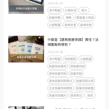
2026-05-29
鴻宇驗屋
水電檢測
漏水
房屋檢驗
複驗
驗屋重大瑕疵
交屋驗屋
管線檢查
磁磚空鼓
什麼是【建商房屋保固】責任？法
規重點有哪些？
2026-05-08
鴻宇驗屋
保固期限
交屋驗屋
房屋瑕疵擔保
預售屋保固
建商房屋保固
房屋保固
建商房屋保固責任
房屋保固法規
法定房屋保固期限
房屋保固範圍
房屋保固權利
建商責任
建商