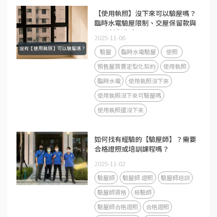
【使用執照】沒下來可以驗屋嗎？
臨時水電驗屋限制、交屋保留款與
遲延利息重點！
2025-11-06
驗屋
臨時水電驗屋
使照
預售屋買賣定型化契約
使用執照
臨時水電
使用執照沒下來
使用執照沒下來可驗屋嗎
使用執照還沒下來
如何找有經驗的【驗屋師】？需要
合格證照或培訓課程嗎？
2025-11-02
驗屋師
驗屋師 證照
驗屋師培訓
驗屋師資格
檢驗師
驗屋師合格證照
合格證照