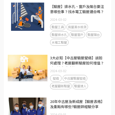
【驗屋】排水孔、窗戶及陽台要注
意哪些事？找水電工驗屋適合嗎？
2024-03-02
驗屋工具
房屋漏水檢測
驗屋排水孔
驗屋窗戶
驗屋陽台
水電工驗屋
3大必知【中古屋驗屋壁癌】該如
何處理？老屋翻新驗屋如何增值？
驗屋達人重點整理 ！
2024-03-02
壁癌
中古屋驗屋壁癌
老屋翻新驗屋
驗屋達人
20年中古屋及新成屋【驗屋表格】
及重點有哪些?驗屋師經驗分享
2024-03-01