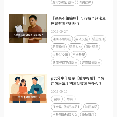
驗屋師培訓課程
培訓課程
【建商不給驗屋】可行嗎？無法交
屋會有哪些糾紛？
2025-09-27
建商不給驗屋
無法交屋
驗屋遭拒
驗屋權利
驗屋糾紛
限制驗屋
未驗就交屋
不准驗屋
建商堅持不讓驗屋
建商阻撓驗屋
ptt分享什麼是【驗屋複驗】？費
用怎麼算？初驗到複驗隔多久？
2025-09-15
複驗
初驗
什麼是【驗屋複驗】
驗屋複驗
初驗到複驗隔多久
複驗費用