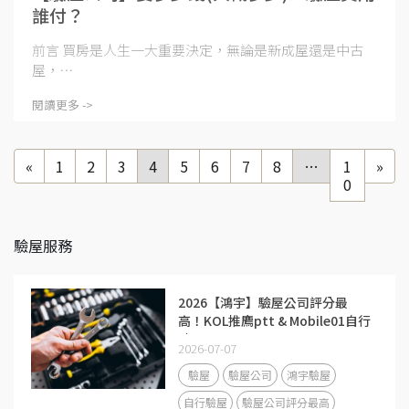
誰付？
前言 買房是人生一大重要決定，無論是新成屋還是中古
屋，⋯
閱讀更多 ->
«
1
2
3
4
5
6
7
8
…
1
»
0
驗屋服務
2026【鴻宇】驗屋公司評分最
高！KOL推廌ptt & Mobile01自行
驗屋工具
2026-07-07
驗屋
驗屋公司
鴻宇驗屋
自行驗屋
驗屋公司評分最高