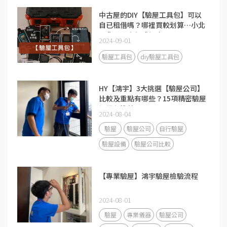
中古屋的DIY【驗屋工具包】可以
自已租借嗎？哪裡買較划算…小北
百貨、五金行或蝦皮？
2024-09-01
驗屋工具包
diy驗屋工具包
HY【鴻宇】3大挑選【驗屋公司】
比較及重點有哪些？15項精密驗屋
設備必推薦！
2024-08-04
驗屋
驗屋公司
自行驗屋
驗屋設備
驗屋公司比較
【專業驗屋】鴻宇驗屋檢驗流程
2024-08-01
驗屋
專業儀器
驗屋公司