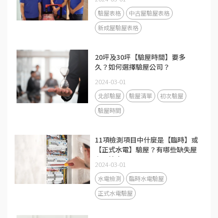
驗屋表格
中古屋驗屋表格
新成屋驗屋表格
20坪及30坪【驗屋時間】要多
久？如何選擇驗屋公司？
2024-03-01
北部驗屋
驗屋清單
初次驗屋
驗屋時間
11項檢測項目中什麼是【臨時】或
【正式水電】驗屋？有哪些缺失屋
主要注意？
2024-03-01
水電檢測
臨時水電驗屋
正式水電驗屋