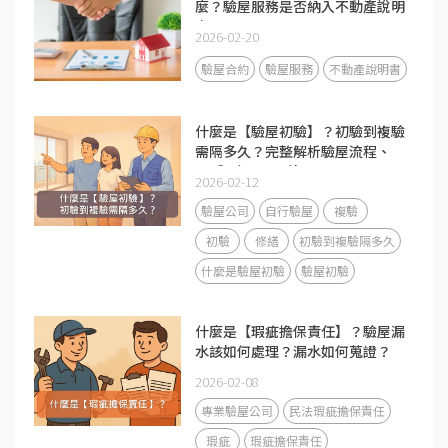
麼？驗屋服務是否納入不動產說明
書？
2026-02-20
驗屋合約
驗屋服務
不動產說明書
什麼是【驗屋初驗】？初驗到複驗
需隔多久？完整解析驗屋流程、
DIY與驗屋公司差異
2026-02-12
驗屋公司
自行驗屋
複驗
初驗
修繕
初驗到複驗隔多久
什麼是驗屋初驗
驗屋初驗
什麼是【瑕疵擔保責任】？驗屋漏
水該如何處理？漏水如何蒐證？
2026-02-08
專業驗屋公司
民法瑕疵擔保責任
瑕疵
瑕疵擔保責任