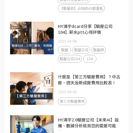
【驗屋前】必知的43題重點
HY鴻宇dcard分享【驗屋公司
104】薪水ptt心得評價
2025-04-08
驗屋
驗屋公司
驗屋師
驗屋公司104
104
什麼是【第三方驗屋費用】？中古
屋、透天及新成屋費用比較表！
2025-04-05
第三方驗屋費用
HY鴻宇2.0驗屋公司【未來AI】設
備、數據分析檢測您的愛屋可能
性？