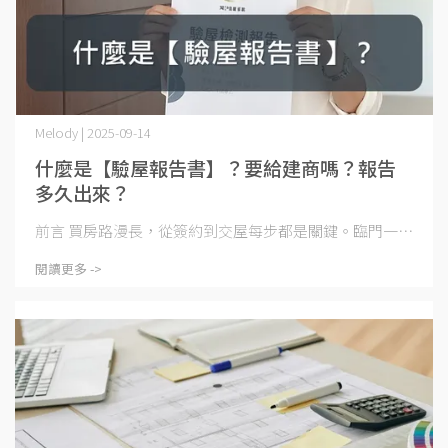
Melody | 2025-09-14
什麼是【驗屋報告書】？要給建商嗎？報告
多久出來？
前言 買房路漫長，從簽約到交屋每步都是關鍵。臨門一⋯
閱讀更多 ->