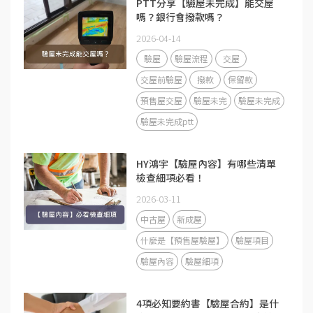
PTT分享【驗屋未完成】能交屋
嗎？銀行會撥款嗎？
2026-04-14
驗屋
驗屋流程
交屋
交屋前驗屋
撥款
保留款
預售屋交屋
驗屋未完
驗屋未完成
驗屋未完成ptt
HY鴻宇【驗屋內容】有哪些清單
檢查細項必看！
2026-03-11
中古屋
新成屋
什麼是【預售屋驗屋】
驗屋項目
驗屋內容
驗屋細項
4項必知要約書【驗屋合約】是什