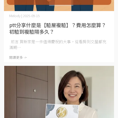
Melody | 2025-09-15
ptt分享什麼是【驗屋複驗】？費用怎麼算？
初驗到複驗隔多久？
前言 買新家是一件值得慶祝的大事，從看房到交屋都充
滿期⋯
閱讀更多 ->