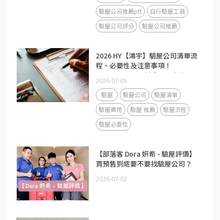
驗屋公司推薦ptt
自行驗屋工具
驗屋公司評分
驗屋公司推薦
2026 HY【鴻宇】驗屋公司清單流
程、必要性及注意事項！
Mobile01、ptt新成屋、中古屋及
2026-07-05
預售屋檢查表！
驗屋
驗屋公司
驗屋清單
驗屋費用
驗屋 推薦
驗屋流程
驗屋必要性
【部落客 Dora 妍希 - 驗屋評價】
買預售到底要不要找驗屋公司？
2026-07-02