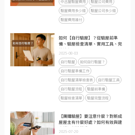
中古屋驗屋費用
驗屋公司費用
驗屋費用多少錢
驗屋公司多少錢
驗屋費用誰付
如何【自行驗屋】？從驗屋前準
備、驗屋檢查清單、實用工具、完
整流程
2025-08-03
自行驗屋
如何自行驗屋？
自行驗屋準備工作
自行驗屋清單檢查表
自行驗屋工具
自行驗屋流程
驗屋前準備
驗屋檢查清單
驗屋完整流程
【團購驗屋】要注意什麼？對新成
屋屋主有什麼好處？如何有效與建
商溝通創造雙贏局面
2025-07-20