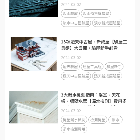
網路ptt分享心得！
2024-03-02
淡水驗屋
淡水預售屋驗屋
淡水中古屋驗屋
淡水新成屋驗屋
15項透天中古屋、新成屋【驗屋工
具組】大公開，驗屋新手必看
2024-03-02
透天驗屋
驗屋工具組
驗屋新手
透天中古屋驗屋
透天新成屋驗屋
3大漏水檢測指南：浴室、天花
板、牆壁水管【漏水檢測】費用多
少才合理？先找驗屋公司才能省更
2024-03-02
大！
房屋漏水檢測
檢測房屋
漏水
漏水檢測費用