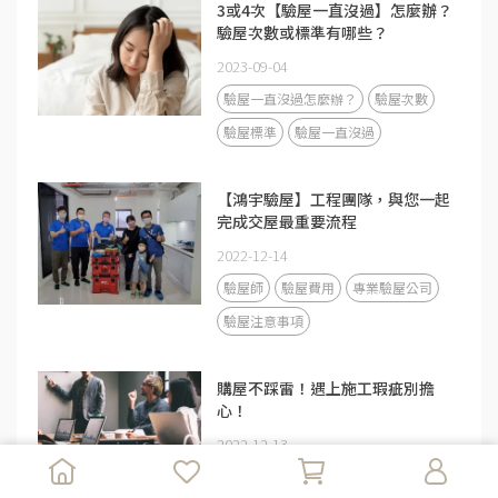
3或4次【驗屋一直沒過】怎麼辦？
驗屋次數或標準有哪些？
2023-09-04
驗屋一直沒過怎麼辦？
驗屋次數
驗屋標準
驗屋一直沒過
【鴻宇驗屋】工程團隊，與您一起
完成交屋最重要流程
2022-12-14
驗屋師
驗屋費用
專業驗屋公司
驗屋注意事項
購屋不踩雷！遇上施工瑕疵別擔
心！
2022-12-13
北部驗屋
專業驗屋公司
交屋糾紛