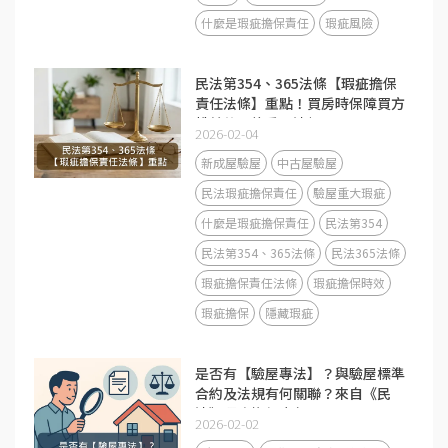
什麼是瑕疵擔保責任
瑕疵風險
民法第354、365法條【瑕疵擔保
責任法條】重點！買房時保障買方
權益的兩條重要法規
2026-02-04
新成屋驗屋
中古屋驗屋
民法瑕疵擔保責任
驗屋重大瑕疵
什麼是瑕疵擔保責任
民法第354
民法第354、365法條
民法365法條
瑕疵擔保責任法條
瑕疵擔保時效
瑕疵擔保
隱藏瑕疵
是否有【驗屋專法】？與驗屋標準
合約及法規有何關聯？來自《民
法》瑕疵擔保責任？
2026-02-02