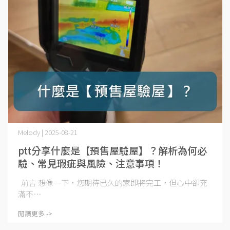
Melody | 2025-08-21
ptt分享什麼是【預售屋驗屋】？解析為何必
驗、常見瑕疵與風險、注意事項！
前言 想像一下，您期待已久的家即將完工，但心中卻充
滿不⋯
閱讀更多 ->