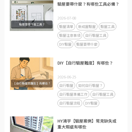
驗屋要帶什麼？有哪些工具必備？
2026-07-08
驗屋清單
新成屋驗屋
驗屋工具
驗屋注意事項
自行驗屋工具
DIY驗屋
驗屋要帶什麼
DIY【自行驗屋難度】有哪些？
2026-06-25
自行驗屋
如何自行驗屋？
自行驗屋準備工作
自行驗屋工具
自行驗屋流程
DIY驗屋
HY鴻宇【驗屋案例】常見缺失或
重大瑕疵有哪些