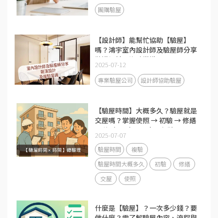
團購驗屋
【設計師】能幫忙協助【驗屋】
嗎？鴻宇室內設計師及驗屋師分享
裝潢設計及複驗常識！
2025-07-12
專業驗屋公司
設計師協助驗屋
【驗屋時間】大概多久？驗屋就是
交屋嗎？掌握使照 → 初驗 → 修繕
→ 複驗 → 交屋五大里程碑
2025-07-07
驗屋時間
複驗
驗屋時間大概多久
初驗
修繕
交屋
使照
什麼是【驗屋】？一次多少錢？要
做什麼？需了解驗屋內容、流程與