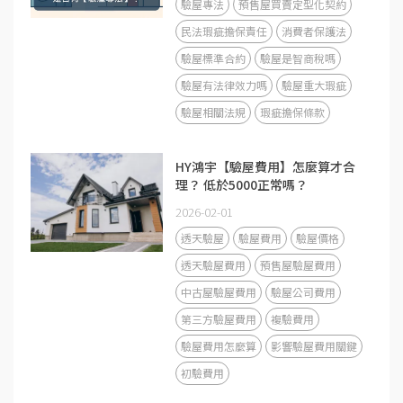
驗屋專法
預售屋買賣定型化契約
民法瑕疵擔保責任
消費者保護法
驗屋標準合約
驗屋是智商稅嗎
驗屋有法律效力嗎
驗屋重大瑕疵
驗屋相關法規
瑕疵擔保條款
HY鴻宇【驗屋費用】怎麼算才合
理？ 低於5000正常嗎？
2026-02-01
透天驗屋
驗屋費用
驗屋價格
透天驗屋費用
預售屋驗屋費用
中古屋驗屋費用
驗屋公司費用
第三方驗屋費用
複驗費用
驗屋費用怎麼算
影響驗屋費用關鍵
初驗費用