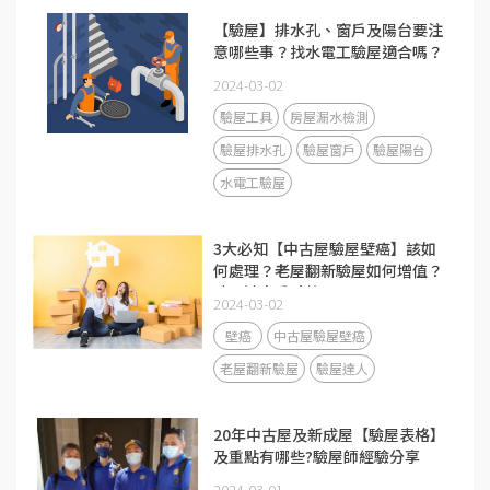
【驗屋】排水孔、窗戶及陽台要注
意哪些事？找水電工驗屋適合嗎？
2024-03-02
驗屋工具
房屋漏水檢測
驗屋排水孔
驗屋窗戶
驗屋陽台
水電工驗屋
3大必知【中古屋驗屋壁癌】該如
何處理？老屋翻新驗屋如何增值？
驗屋達人重點整理 ！
2024-03-02
壁癌
中古屋驗屋壁癌
老屋翻新驗屋
驗屋達人
20年中古屋及新成屋【驗屋表格】
及重點有哪些?驗屋師經驗分享
2024-03-01