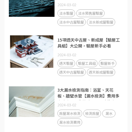
網路ptt分享心得！
2024-03-02
淡水驗屋
淡水預售屋驗屋
淡水中古屋驗屋
淡水新成屋驗屋
15項透天中古屋、新成屋【驗屋工
具組】大公開，驗屋新手必看
2024-03-02
透天驗屋
驗屋工具組
驗屋新手
透天中古屋驗屋
透天新成屋驗屋
3大漏水檢測指南：浴室、天花
板、牆壁水管【漏水檢測】費用多
少才合理？先找驗屋公司才能省更
2024-03-02
大！
房屋漏水檢測
檢測房屋
漏水
漏水檢測費用