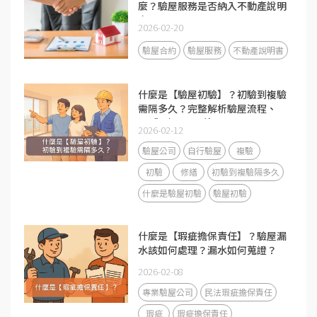
麼？驗屋服務是否納入不動產說明
書？
2026-02-20
驗屋合約
驗屋服務
不動產說明書
什麼是【驗屋初驗】？初驗到複驗
需隔多久？完整解析驗屋流程、
DIY與驗屋公司差異
2026-02-12
驗屋公司
自行驗屋
複驗
初驗
修繕
初驗到複驗隔多久
什麼是驗屋初驗
驗屋初驗
什麼是【瑕疵擔保責任】？驗屋漏
水該如何處理？漏水如何蒐證？
2026-02-08
專業驗屋公司
民法瑕疵擔保責任
瑕疵
瑕疵擔保責任