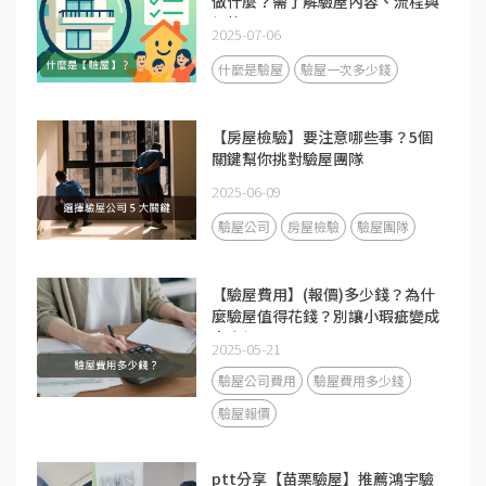
做什麼？需了解驗屋內容、流程與
價格
2025-07-06
什麼是驗屋
驗屋一次多少錢
【房屋檢驗】要注意哪些事？5個
關鍵幫你挑對驗屋團隊
2025-06-09
驗屋公司
房屋檢驗
驗屋團隊
【驗屋費用】(報價)多少錢？為什
麼驗屋值得花錢？別讓小瑕疵變成
大麻煩
2025-05-21
驗屋公司費用
驗屋費用多少錢
驗屋報價
ptt分享【苗栗驗屋】推薦鴻宇驗