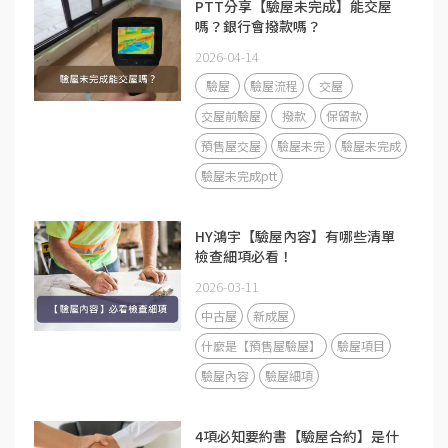
PTT分享【驗屋未完成】能交屋
嗎？銀行會撥款嗎？
2026-04-14
驗屋
驗屋流程
交屋
交屋前驗屋
撥款
保留款
預售屋交屋
驗屋未完
驗屋未完成
驗屋未完成ptt
HY鴻宇【驗屋內容】有哪些清單
檢查細項必看！
2026-03-11
中古屋
新成屋
什麼是【預售屋驗屋】
驗屋項目
驗屋內容
驗屋細項
4項必知要約書【驗屋合約】是什