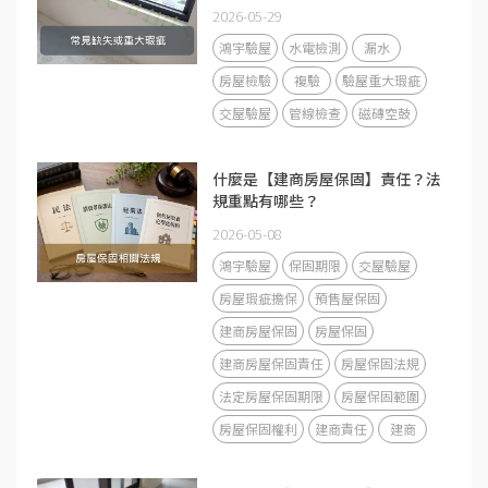
2026-05-29
鴻宇驗屋
水電檢測
漏水
房屋檢驗
複驗
驗屋重大瑕疵
交屋驗屋
管線檢查
磁磚空鼓
什麼是【建商房屋保固】責任？法
規重點有哪些？
2026-05-08
鴻宇驗屋
保固期限
交屋驗屋
房屋瑕疵擔保
預售屋保固
建商房屋保固
房屋保固
建商房屋保固責任
房屋保固法規
法定房屋保固期限
房屋保固範圍
房屋保固權利
建商責任
建商