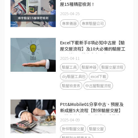
屋15種精密檢測！
2025-04-25
專業儀器
專業驗屋公司
Excel下載新手8項必知中古屋【驗
屋交屋流程】及10大必備的驗屋工
具、神器及檢查表有哪些？
2025-04-11
驗屋工具
驗屋神器
驗屋交屋流程
diy驗屋工具包
excel下載
驗屋檢查表
中古屋驗屋流程
Ptt&Mobile01分享中古、預屋及
新成屋5大流程【對保驗屋交屋】
要注意什麼？驗屋後多久才能交
2025-04-09
屋？
對保驗屋交屋
驗屋交屋
驗屋到交屋要多久