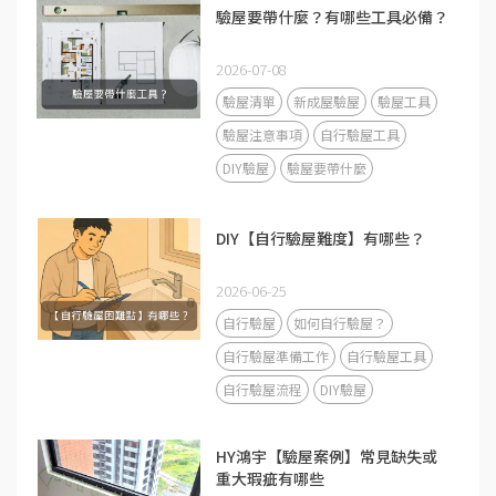
驗屋要帶什麼？有哪些工具必備？
2026-07-08
驗屋清單
新成屋驗屋
驗屋工具
驗屋注意事項
自行驗屋工具
DIY驗屋
驗屋要帶什麼
DIY【自行驗屋難度】有哪些？
2026-06-25
自行驗屋
如何自行驗屋？
自行驗屋準備工作
自行驗屋工具
自行驗屋流程
DIY驗屋
HY鴻宇【驗屋案例】常見缺失或
重大瑕疵有哪些