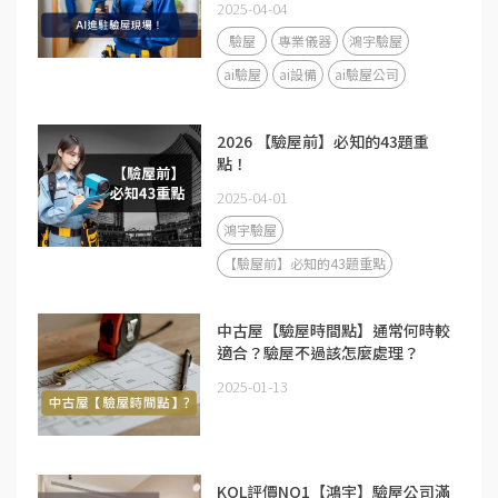
2025-04-04
驗屋
專業儀器
鴻宇驗屋
ai驗屋
ai設備
ai驗屋公司
2026 【驗屋前】必知的43題重
點！
2025-04-01
鴻宇驗屋
【驗屋前】必知的43題重點
中古屋【驗屋時間點】通常何時較
適合？驗屋不過該怎麼處理？
2025-01-13
KOL評價NO1【鴻宇】驗屋公司滿