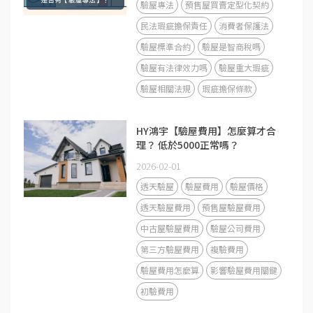
驗屋專法
預售屋買賣定型化契約
民法瑕疵擔保責任
消費者保護法
驗屋標準合約
驗屋是智商稅嗎
驗屋有法律效力嗎
驗屋重大瑕疵
驗屋相關法規
瑕疵擔保條款
HY鴻宇【驗屋費用】怎麼算才合
理？ 低於5000正常嗎？
2026-02-01
透天驗屋
驗屋費用
驗屋價格
透天驗屋費用
預售屋驗屋費用
中古屋驗屋費用
驗屋公司費用
第三方驗屋費用
複驗費用
驗屋費用怎麼算
影響驗屋費用關鍵
初驗費用