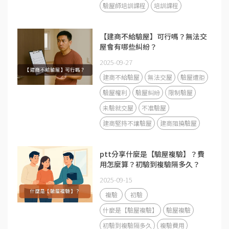
驗屋師培訓課程
培訓課程
【建商不給驗屋】可行嗎？無法交
屋會有哪些糾紛？
2025-09-27
建商不給驗屋
無法交屋
驗屋遭拒
驗屋權利
驗屋糾紛
限制驗屋
未驗就交屋
不准驗屋
建商堅持不讓驗屋
建商阻撓驗屋
ptt分享什麼是【驗屋複驗】？費
用怎麼算？初驗到複驗隔多久？
2025-09-15
複驗
初驗
什麼是【驗屋複驗】
驗屋複驗
初驗到複驗隔多久
複驗費用