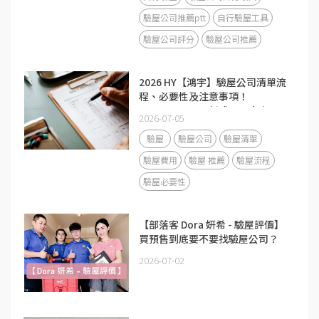
驗屋公司推薦ptt
自行驗屋工具
驗屋公司評分
驗屋公司推薦
2026 HY【鴻宇】驗屋公司清單流
程、必要性及注意事項！
Mobile01、ptt新成屋、中古屋及
2026-07-05
預售屋檢查表！
驗屋
驗屋公司
驗屋清單
驗屋費用
驗屋 推薦
驗屋流程
驗屋必要性
【部落客 Dora 妍希 - 驗屋評價】
買預售到底要不要找驗屋公司？
2026-07-02