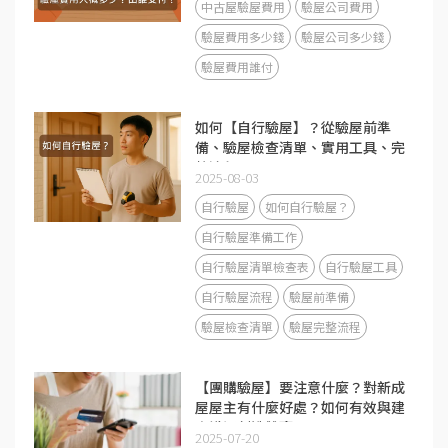
中古屋驗屋費用
驗屋公司費用
驗屋費用多少錢
驗屋公司多少錢
驗屋費用誰付
如何【自行驗屋】？從驗屋前準
備、驗屋檢查清單、實用工具、完
整流程
2025-08-03
自行驗屋
如何自行驗屋？
自行驗屋準備工作
自行驗屋清單檢查表
自行驗屋工具
自行驗屋流程
驗屋前準備
驗屋檢查清單
驗屋完整流程
【團購驗屋】要注意什麼？對新成
屋屋主有什麼好處？如何有效與建
商溝通創造雙贏局面
2025-07-20