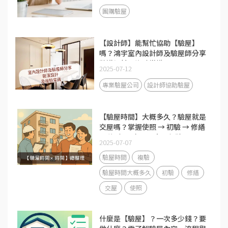
團購驗屋
【設計師】能幫忙協助【驗屋】
嗎？鴻宇室內設計師及驗屋師分享
裝潢設計及複驗常識！
2025-07-12
專業驗屋公司
設計師協助驗屋
【驗屋時間】大概多久？驗屋就是
交屋嗎？掌握使照 → 初驗 → 修繕
→ 複驗 → 交屋五大里程碑
2025-07-07
驗屋時間
複驗
驗屋時間大概多久
初驗
修繕
交屋
使照
什麼是【驗屋】？一次多少錢？要