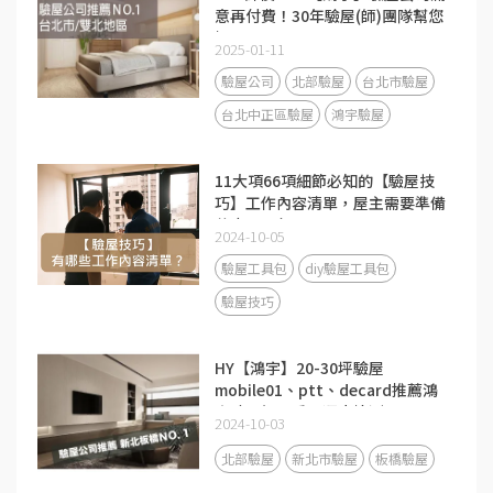
意再付費！30年驗屋(師)團隊幫您
把關
2025-01-11
驗屋公司
北部驗屋
台北市驗屋
台北中正區驗屋
鴻宇驗屋
11大項66項細節必知的【驗屋技
巧】工作內容清單，屋主需要準備
什麼工具包嗎？
2024-10-05
驗屋工具包
diy驗屋工具包
驗屋技巧
HY【鴻宇】20-30坪驗屋
mobile01、ptt、decard推薦鴻
宇驗屋師及房屋漏水檢測
2024-10-03
北部驗屋
新北市驗屋
板橋驗屋