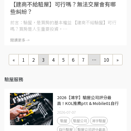
【建商不給驗屋】可行嗎？無法交屋會有哪
些糾紛？
前言：驗屋，是買房的基本權益 【建商不給驗屋】可行
嗎？買房是人生重要投資，⋯
閱讀更多 ->
«
1
2
3
4
5
6
7
…
10
»
驗屋服務
2026【鴻宇】驗屋公司評分最
高！KOL推廌ptt & Mobile01自行
驗屋工具
2026-07-07
驗屋
驗屋公司
鴻宇驗屋
自行驗屋
驗屋公司評分最高