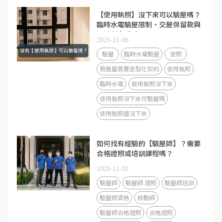
【使用執照】沒下來可以驗屋嗎？
臨時水電驗屋限制、交屋保留款與
遲延利息重點！
2025-11-06
驗屋
臨時水電驗屋
使照
預售屋買賣定型化契約
使用執照
臨時水電
使用執照沒下來
使用執照沒下來可驗屋嗎
使用執照還沒下來
如何找有經驗的【驗屋師】？需要
合格證照或培訓課程嗎？
2025-11-02
驗屋師
驗屋師 證照
驗屋師培訓
驗屋師資格
檢驗師
驗屋師合格證照
合格證照