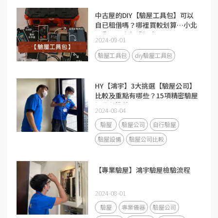
中古屋的DIY【驗屋工具包】可以
自已租借嗎？哪裡買較划算…小北
百貨、五金行或蝦皮？
2024-09-01
驗屋工具包
diy驗屋工具包
HY【鴻宇】3大挑選【驗屋公司】
比較及重點有哪些？15項精密驗屋
設備必推薦！
2024-08-04
驗屋
驗屋公司
自行驗屋
驗屋設備
驗屋公司比較
【專業驗屋】鴻宇驗屋檢驗流程
2024-08-01
驗屋
專業儀器
驗屋公司