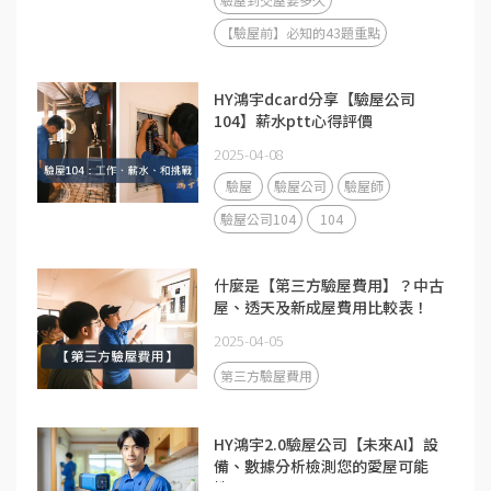
【驗屋前】必知的43題重點
HY鴻宇dcard分享【驗屋公司
104】薪水ptt心得評價
2025-04-08
驗屋
驗屋公司
驗屋師
驗屋公司104
104
什麼是【第三方驗屋費用】？中古
屋、透天及新成屋費用比較表！
2025-04-05
第三方驗屋費用
HY鴻宇2.0驗屋公司【未來AI】設
備、數據分析檢測您的愛屋可能
性？