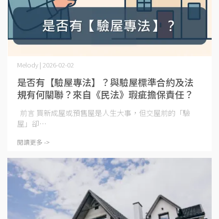
Melody | 2026-02-02
是否有【驗屋專法】？與驗屋標準合約及法
規有何關聯？來自《民法》瑕疵擔保責任？
前言 買新成屋或預售屋是人生大事，但交屋前的「驗
屋」卻⋯
閱讀更多 ->