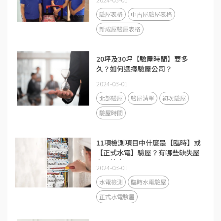
驗屋表格
中古屋驗屋表格
新成屋驗屋表格
20坪及30坪【驗屋時間】要多
久？如何選擇驗屋公司？
2024-03-01
北部驗屋
驗屋清單
初次驗屋
驗屋時間
11項檢測項目中什麼是【臨時】或
【正式水電】驗屋？有哪些缺失屋
主要注意？
2024-03-01
水電檢測
臨時水電驗屋
正式水電驗屋