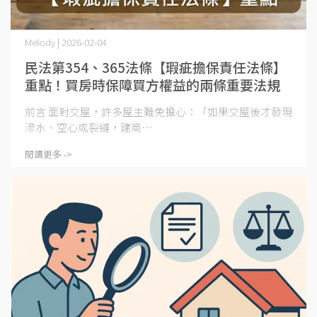
Melody | 2026-02-04
民法第354、365法條【瑕疵擔保責任法條】
重點！買房時保障買方權益的兩條重要法規
前言 面對交屋，許多屋主難免擔心：「如果交屋後才發現
滲水、空心或裂縫，建商⋯
閱讀更多 ->