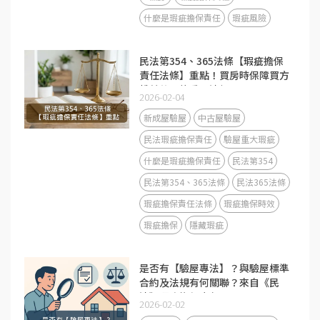
什麼是瑕疵擔保責任
瑕疵風險
民法第354、365法條【瑕疵擔保
責任法條】重點！買房時保障買方
權益的兩條重要法規
2026-02-04
新成屋驗屋
中古屋驗屋
民法瑕疵擔保責任
驗屋重大瑕疵
什麼是瑕疵擔保責任
民法第354
民法第354、365法條
民法365法條
瑕疵擔保責任法條
瑕疵擔保時效
瑕疵擔保
隱藏瑕疵
是否有【驗屋專法】？與驗屋標準
合約及法規有何關聯？來自《民
法》瑕疵擔保責任？
2026-02-02