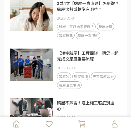
3或4次【驗屋一直沒過】怎麼辦？
驗屋次數或標準有哪些？
2023-09-04
驗屋一直沒過怎麼辦？
驗屋次數
驗屋標準
驗屋一直沒過
【鴻宇驗屋】工程團隊，與您一起
完成交屋最重要流程
2022-12-14
驗屋師
驗屋費用
專業驗屋公司
驗屋注意事項
購屋不踩雷！遇上施工瑕疵別擔
心！
2022-12-13
北部驗屋
專業驗屋公司
交屋糾紛