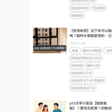
瑕疵擔保責任法條
瑕疵擔保時效
瑕疵擔保
隱藏瑕疵
【使用執照】沒下來可以驗
嗎？臨時水電驗屋限制、交
保留款與遲延利息重點！
2025-11-06
驗屋
臨時水電驗屋
使
預售屋買賣定型化契約
使用執照
臨時水電
使用執照沒下來
使用執照沒下來可驗屋嗎
使用執照還沒下來
ptt分享什麼是【驗屋複
驗】？費用怎麼算？初驗到