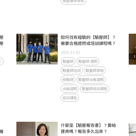
瑕疵擔保條款
屋
如何找有經驗的【驗屋師】？
屋
需要合格證照或培訓課程嗎？
2025-11-02
照
驗屋師
驗屋師 證照
驗屋師培訓
驗屋師資格
檢驗師
驗屋師合格證照
合格證照
驗屋師培訓課程
培訓課程
什麼是【驗屋報告書】？要給
複
建商嗎？報告多久出來？