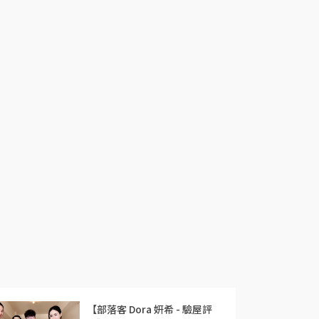
【部落客 Dora 妍希 - 驗屋評