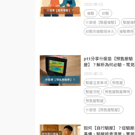
驗隔多久？
2025-09-15
複驗
初驗
什麼是【驗屋複驗】
驗屋複
初驗到複驗隔多久
複驗費用
ptt分享什麼是【預售屋驗
屋】？解析為何必驗、常見
疵與風險、注意事項！
2025-08-21
驗屋注意事項
預售屋
驗屋流程
預售屋驗屋費用
預售屋驗屋
什麼是【預售屋驗屋】
如何【自行驗屋】？從驗屋
準備、驗屋檢查清單、實用