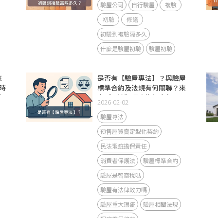
驗屋公司
自行驗屋
複驗
初驗
修繕
初驗到複驗隔多久
什麼是驗屋初驗
驗屋初驗
疵
是否有【驗屋專法】？與驗屋
時
標準合約及法規有何關聯？來
規
自《民法》瑕疵擔保責任？
2026-02-02
驗屋專法
預售屋買賣定型化契約
民法瑕疵擔保責任
消費者保護法
驗屋標準合約
驗屋是智商稅嗎
驗屋有法律效力嗎
驗屋重大瑕疵
驗屋相關法規