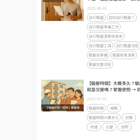
具、完整流程
2025-08-03
自行驗屋
如何自行驗屋？
自行驗屋準備工作
自行驗屋清單檢查表
自行驗屋工具
自行驗屋流程
驗屋前準備
驗屋檢查清單
驗屋完整流程
【驗屋時間】大概多久？驗
就是交屋嗎？掌握使照 → 
驗 → 修繕 → 複驗 → 交屋
2025-07-07
大里程碑
驗屋時間
複驗
驗屋時間大概多久
初驗
修繕
交屋
使照