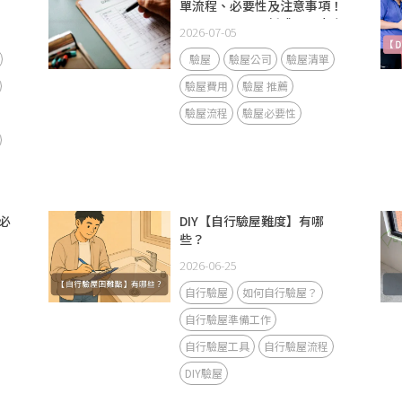
單流程、必要性及注意事項！
Mobile01、ptt新成屋、中古
2026-07-05
屋及預售屋檢查表！
驗屋
驗屋公司
驗屋清單
驗屋費用
驗屋 推薦
驗屋流程
驗屋必要性
必
DIY【自行驗屋難度】有哪
些？
2026-06-25
自行驗屋
如何自行驗屋？
自行驗屋準備工作
自行驗屋工具
自行驗屋流程
DIY驗屋