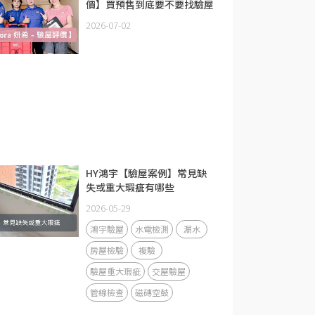
價】買預售到底要不要找驗屋
公司？
2026-07-02
HY鴻宇【驗屋案例】常見缺
失或重大瑕疵有哪些
2026-05-29
鴻宇驗屋
水電檢測
漏水
房屋檢驗
複驗
驗屋重大瑕疵
交屋驗屋
管線檢查
磁磚空鼓