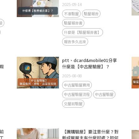
2025-09-14
不准驗屋
驗屋報告
驗
驗屋報告書
什麼是【驗屋報告書】
報告多久出來
ptt、dcard&mobile01分享
瑕
什麼是【中古屋驗屋】？
2025-08-08
中古屋驗屋費用
中古屋驗屋流程
中古屋驗屋
交屋前驗屋
前
【團購驗屋】要注意什麼？對
工
新成屋屋主有什麼好處？如何