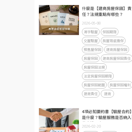
什麼是【建商房屋保固】責
任？法規重點有哪些？
2026-05-08
鴻宇驗屋
保固期限
交屋驗屋
房屋瑕疵擔保
預售屋保固
建商房屋保固
房屋保固
建商房屋保固責任
房屋保固法規
法定房屋保固期限
房屋保固範圍
房屋保固權利
建商責任
建商
4項必知要約書【驗屋合約
是什麼？驗屋服務是否納入
動產說明書？
2026-02-20