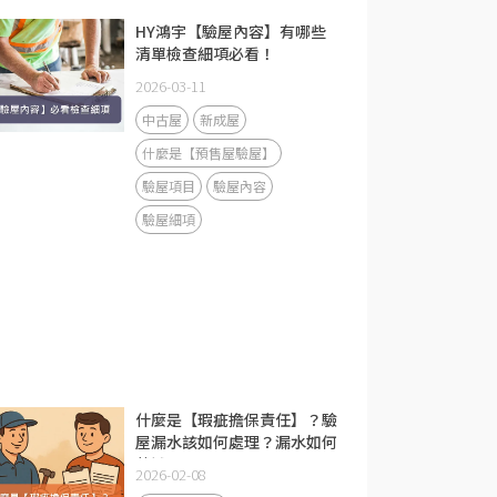
HY鴻宇【驗屋內容】有哪些
清單檢查細項必看！
2026-03-11
中古屋
新成屋
什麼是【預售屋驗屋】
驗屋項目
驗屋內容
驗屋細項
什麼是【瑕疵擔保責任】？驗
屋漏水該如何處理？漏水如何
蒐證？
2026-02-08