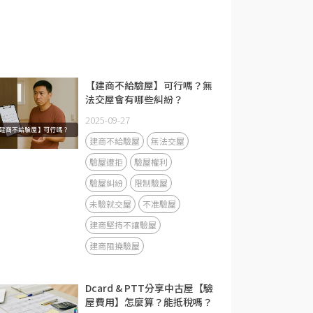
【建商不給驗屋】可行嗎？無
法交屋會有哪些糾紛？
2025-09-27
建商不給驗屋
無法交屋
驗屋遭拒
驗屋權利
驗屋糾紛
限制驗屋
未驗就交屋
不准驗屋
建商堅持不讓驗屋
建商阻撓驗屋
Dcard & PTT分享中古屋【驗
屋費用】怎麼算？能抵稅嗎？