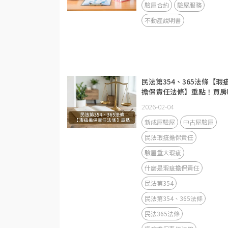
驗屋合約
驗屋服務
不動產說明書
民法第354、365法條【瑕
擔保責任法條】重點！買房
保障買方權益的兩條重要法
2026-02-04
新成屋驗屋
中古屋驗屋
民法瑕疵擔保責任
驗屋重大瑕疵
什麼是瑕疵擔保責任
民法第354
民法第354、365法條
民法365法條