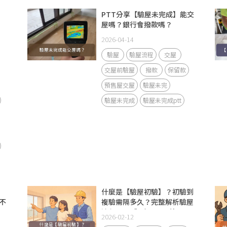
PTT分享【驗屋未完成】能交
屋嗎？銀行會撥款嗎？
2026-04-14
驗屋
驗屋流程
交屋
交屋前驗屋
撥款
保留款
預售屋交屋
驗屋未完
驗屋未完成
驗屋未完成ptt
】
什麼是【驗屋初驗】？初驗到
不
複驗需隔多久？完整解析驗屋
流程、DIY與驗屋公司差異
2026-02-12