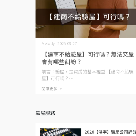
Melody | 2025-09-27
【建商不給驗屋】可行嗎？無法交屋
會有哪些糾紛？
前言：驗屋，是買房的基本權益 【建商不給驗
屋】可行嗎？⋯
閱讀更多 ->
驗屋服務
2026【鴻宇】驗屋公司評