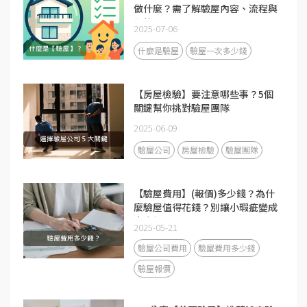
做什麼？需了解驗屋內容、流程與
價格
2025-07-06
什麼是驗屋
驗屋一次多少錢
【房屋檢驗】要注意哪些事？5個
關鍵幫你挑對驗屋團隊
2025-06-09
驗屋公司
房屋檢驗
驗屋團隊
【驗屋費用】(報價)多少錢？為什
麼驗屋值得花錢？別讓小瑕疵變成
大麻煩
2025-05-21
驗屋公司費用
驗屋費用多少錢
驗屋報價