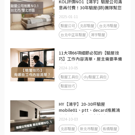
KOL評價NO1【鴻宇】驗屋公司滿
意再付費！30年驗屋(師)團隊幫您
把關
2025-01-11
驗屋公司
北部驗屋
台北市驗屋
台北中正區驗屋
鴻宇驗屋
11大項66項細節必知的【驗屋技
巧】工作內容清單，屋主需要準備
什麼工具包嗎？
2024-10-05
驗屋工具包
diy驗屋工具包
驗屋技巧
HY【鴻宇】20-30坪驗屋
mobile01、ptt、decard推薦鴻
宇驗屋師及房屋漏水檢測
2024-10-03
北部驗屋
新北市驗屋
板橋驗屋