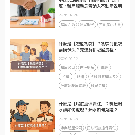
麼？驗屋服務是否納入不動產說明
書？
2026-02-20
驗屋合約
驗屋服務
不動產說明書
什麼是【驗屋初驗】？初驗到複驗
需隔多久？完整解析驗屋流程、
DIY與驗屋公司差異
2026-02-12
驗屋公司
自行驗屋
複驗
初驗
修繕
初驗到複驗隔多久
什麼是驗屋初驗
驗屋初驗
什麼是【瑕疵擔保責任】？驗屋漏
水該如何處理？漏水如何蒐證？
2026-02-08
專業驗屋公司
民法瑕疵擔保責任