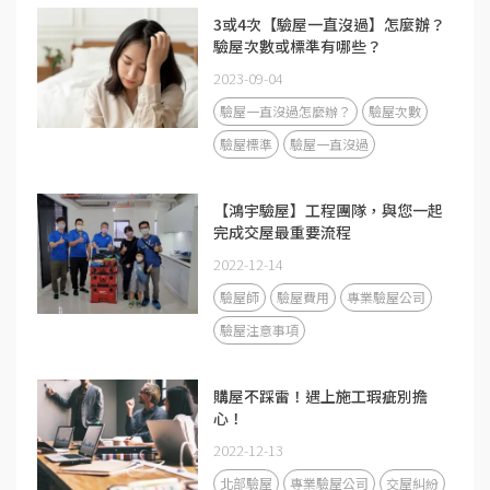
3或4次【驗屋一直沒過】怎麼辦？
驗屋次數或標準有哪些？
2023-09-04
驗屋一直沒過怎麼辦？
驗屋次數
驗屋標準
驗屋一直沒過
【鴻宇驗屋】工程團隊，與您一起
完成交屋最重要流程
2022-12-14
驗屋師
驗屋費用
專業驗屋公司
驗屋注意事項
購屋不踩雷！遇上施工瑕疵別擔
心！
2022-12-13
北部驗屋
專業驗屋公司
交屋糾紛