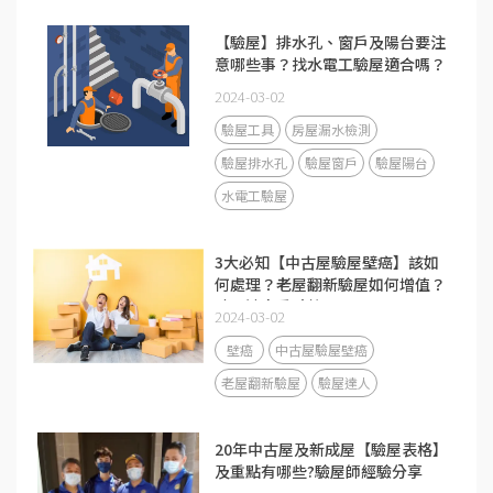
【驗屋】排水孔、窗戶及陽台要注
意哪些事？找水電工驗屋適合嗎？
2024-03-02
驗屋工具
房屋漏水檢測
驗屋排水孔
驗屋窗戶
驗屋陽台
水電工驗屋
3大必知【中古屋驗屋壁癌】該如
何處理？老屋翻新驗屋如何增值？
驗屋達人重點整理 ！
2024-03-02
壁癌
中古屋驗屋壁癌
老屋翻新驗屋
驗屋達人
20年中古屋及新成屋【驗屋表格】
及重點有哪些?驗屋師經驗分享