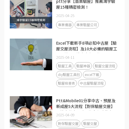
ptt分享【苗栗驗屋】推薦鴻宇驗
屋15種精密檢測！
2025-04-25
專業儀器
專業驗屋公司
Excel下載新手8項必知中古屋【驗
屋交屋流程】及10大必備的驗屋工
具、神器及檢查表有哪些？
2025-04-11
驗屋工具
驗屋神器
驗屋交屋流程
diy驗屋工具包
excel下載
驗屋檢查表
中古屋驗屋流程
Ptt&Mobile01分享中古、預屋及
新成屋5大流程【對保驗屋交屋】
要注意什麼？驗屋後多久才能交
2025-04-09
屋？
對保驗屋交屋
驗屋交屋