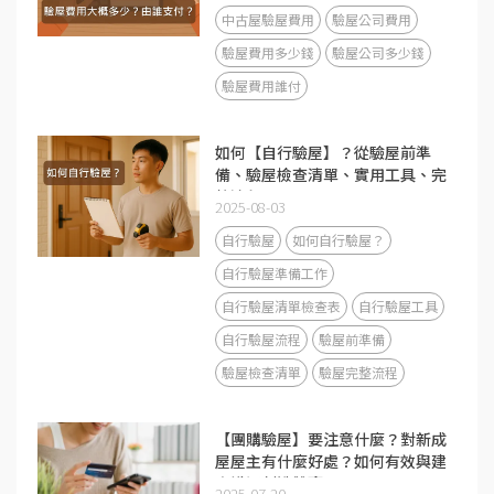
中古屋驗屋費用
驗屋公司費用
驗屋費用多少錢
驗屋公司多少錢
驗屋費用誰付
如何【自行驗屋】？從驗屋前準
備、驗屋檢查清單、實用工具、完
整流程
2025-08-03
自行驗屋
如何自行驗屋？
自行驗屋準備工作
自行驗屋清單檢查表
自行驗屋工具
自行驗屋流程
驗屋前準備
驗屋檢查清單
驗屋完整流程
【團購驗屋】要注意什麼？對新成
屋屋主有什麼好處？如何有效與建
商溝通創造雙贏局面
2025-07-20