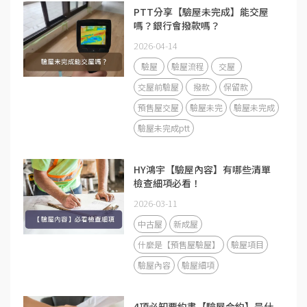
PTT分享【驗屋未完成】能交屋
嗎？銀行會撥款嗎？
2026-04-14
驗屋
驗屋流程
交屋
交屋前驗屋
撥款
保留款
預售屋交屋
驗屋未完
驗屋未完成
驗屋未完成ptt
HY鴻宇【驗屋內容】有哪些清單
檢查細項必看！
2026-03-11
中古屋
新成屋
什麼是【預售屋驗屋】
驗屋項目
驗屋內容
驗屋細項
4項必知要約書【驗屋合約】是什