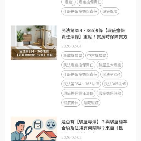
瑕疵
瑕疵擔保責任
什麼是瑕疵擔保責任
瑕疵風險
民法第354、365法條【瑕疵擔保
責任法條】重點！買房時保障買方
權益的兩條重要法規
2026-02-04
新成屋驗屋
中古屋驗屋
民法瑕疵擔保責任
驗屋重大瑕疵
什麼是瑕疵擔保責任
民法第354
民法第354、365法條
民法365法條
瑕疵擔保責任法條
瑕疵擔保時效
瑕疵擔保
隱藏瑕疵
是否有【驗屋專法】？與驗屋標準
合約及法規有何關聯？來自《民
法》瑕疵擔保責任？
2026-02-02