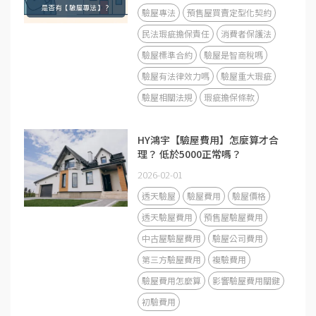
驗屋專法
預售屋買賣定型化契約
民法瑕疵擔保責任
消費者保護法
驗屋標準合約
驗屋是智商稅嗎
驗屋有法律效力嗎
驗屋重大瑕疵
驗屋相關法規
瑕疵擔保條款
HY鴻宇【驗屋費用】怎麼算才合
理？ 低於5000正常嗎？
2026-02-01
透天驗屋
驗屋費用
驗屋價格
透天驗屋費用
預售屋驗屋費用
中古屋驗屋費用
驗屋公司費用
第三方驗屋費用
複驗費用
驗屋費用怎麼算
影響驗屋費用關鍵
初驗費用