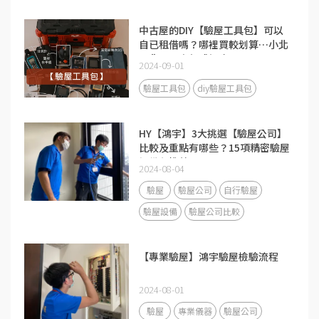
中古屋的DIY【驗屋工具包】可以
自已租借嗎？哪裡買較划算…小北
百貨、五金行或蝦皮？
2024-09-01
驗屋工具包
diy驗屋工具包
HY【鴻宇】3大挑選【驗屋公司】
比較及重點有哪些？15項精密驗屋
設備必推薦！
2024-08-04
驗屋
驗屋公司
自行驗屋
驗屋設備
驗屋公司比較
【專業驗屋】鴻宇驗屋檢驗流程
2024-08-01
驗屋
專業儀器
驗屋公司