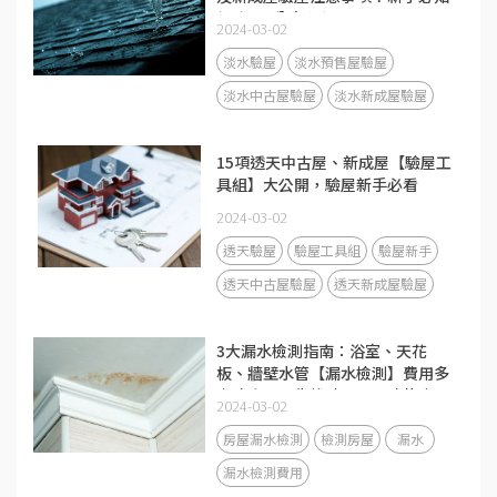
網路ptt分享心得！
2024-03-02
淡水驗屋
淡水預售屋驗屋
淡水中古屋驗屋
淡水新成屋驗屋
15項透天中古屋、新成屋【驗屋工
具組】大公開，驗屋新手必看
2024-03-02
透天驗屋
驗屋工具組
驗屋新手
透天中古屋驗屋
透天新成屋驗屋
3大漏水檢測指南：浴室、天花
板、牆壁水管【漏水檢測】費用多
少才合理？先找驗屋公司才能省更
2024-03-02
大！
房屋漏水檢測
檢測房屋
漏水
漏水檢測費用