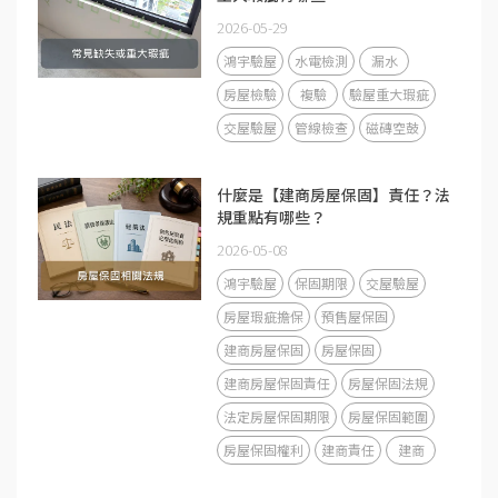
2026-05-29
鴻宇驗屋
水電檢測
漏水
房屋檢驗
複驗
驗屋重大瑕疵
交屋驗屋
管線檢查
磁磚空鼓
什麼是【建商房屋保固】責任？法
規重點有哪些？
2026-05-08
鴻宇驗屋
保固期限
交屋驗屋
房屋瑕疵擔保
預售屋保固
建商房屋保固
房屋保固
建商房屋保固責任
房屋保固法規
法定房屋保固期限
房屋保固範圍
房屋保固權利
建商責任
建商