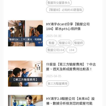
驗屋到交屋要多久
【驗屋前】必知的43題重點
HY鴻宇dcard分享【驗屋公司
104】薪水ptt心得評價
2025-04-08
驗屋
驗屋公司
驗屋師
驗屋公司104
104
什麼是【第三方驗屋費用】？中古
屋、透天及新成屋費用比較表！
2025-04-05
第三方驗屋費用
HY鴻宇2.0驗屋公司【未來AI】設
備、數據分析檢測您的愛屋可能