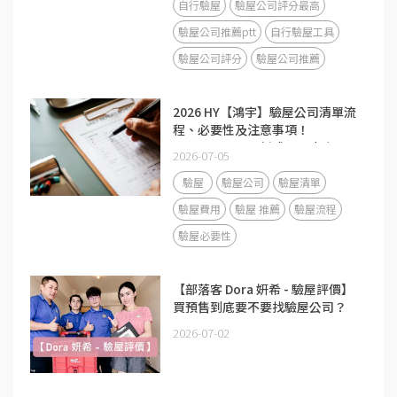
自行驗屋
驗屋公司評分最高
驗屋公司推薦ptt
自行驗屋工具
驗屋公司評分
驗屋公司推薦
2026 HY【鴻宇】驗屋公司清單流
程、必要性及注意事項！
Mobile01、ptt新成屋、中古屋及
2026-07-05
預售屋檢查表！
驗屋
驗屋公司
驗屋清單
驗屋費用
驗屋 推薦
驗屋流程
驗屋必要性
【部落客 Dora 妍希 - 驗屋評價】
買預售到底要不要找驗屋公司？
2026-07-02