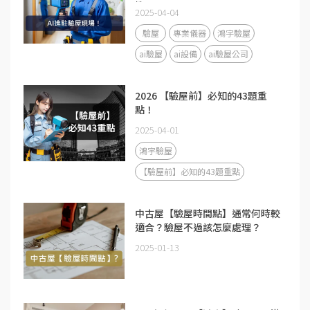
性？
2025-04-04
驗屋
專業儀器
鴻宇驗屋
ai驗屋
ai設備
ai驗屋公司
2026 【驗屋前】必知的43題重
點！
2025-04-01
鴻宇驗屋
【驗屋前】必知的43題重點
中古屋【驗屋時間點】通常何時較
適合？驗屋不過該怎麼處理？
2025-01-13