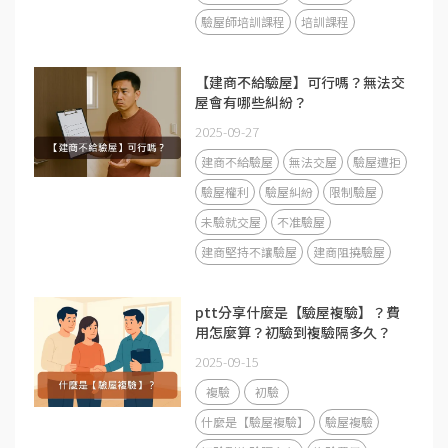
驗屋師培訓課程
培訓課程
【建商不給驗屋】可行嗎？無法交
屋會有哪些糾紛？
2025-09-27
建商不給驗屋
無法交屋
驗屋遭拒
驗屋權利
驗屋糾紛
限制驗屋
未驗就交屋
不准驗屋
建商堅持不讓驗屋
建商阻撓驗屋
ptt分享什麼是【驗屋複驗】？費
用怎麼算？初驗到複驗隔多久？
2025-09-15
複驗
初驗
什麼是【驗屋複驗】
驗屋複驗