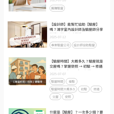
團購驗屋
【設計師】能幫忙協助【驗屋】
嗎？鴻宇室內設計師及驗屋師分享
裝潢設計及複驗常識！
2025-07-12
專業驗屋公司
設計師協助驗屋
【驗屋時間】大概多久？驗屋就是
交屋嗎？掌握使照 → 初驗 → 修繕
→ 複驗 → 交屋五大里程碑
2025-07-07
驗屋時間
複驗
驗屋時間大概多久
初驗
修繕
交屋
使照
什麼是【驗屋】？一次多少錢？要