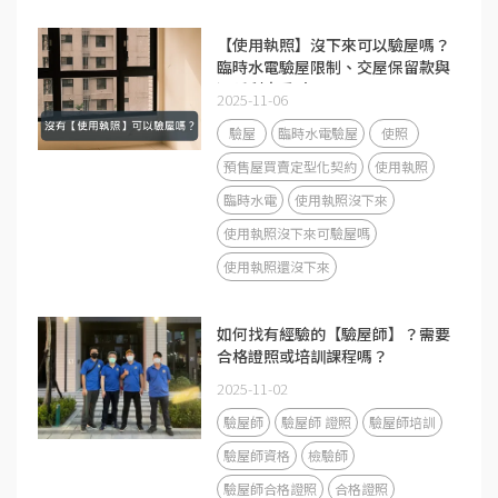
【使用執照】沒下來可以驗屋嗎？
臨時水電驗屋限制、交屋保留款與
遲延利息重點！
2025-11-06
驗屋
臨時水電驗屋
使照
預售屋買賣定型化契約
使用執照
臨時水電
使用執照沒下來
使用執照沒下來可驗屋嗎
使用執照還沒下來
如何找有經驗的【驗屋師】？需要
合格證照或培訓課程嗎？
2025-11-02
驗屋師
驗屋師 證照
驗屋師培訓
驗屋師資格
檢驗師
驗屋師合格證照
合格證照