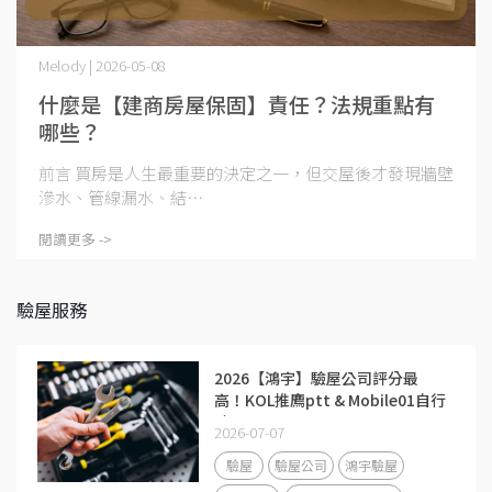
Melody | 2026-05-08
什麼是【建商房屋保固】責任？法規重點有
哪些？
前言 買房是人生最重要的決定之一，但交屋後才發現牆壁
滲水、管線漏水、結⋯
閱讀更多 ->
驗屋服務
2026【鴻宇】驗屋公司評分最
高！KOL推廌ptt & Mobile01自行
驗屋工具
2026-07-07
驗屋
驗屋公司
鴻宇驗屋